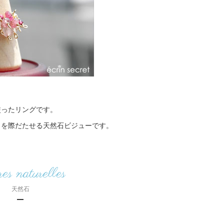
使ったリングです。
さを際だたせる天然石ビジューです。
res naturelles
天然石