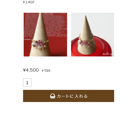
K14GF
¥4,500
+ tax