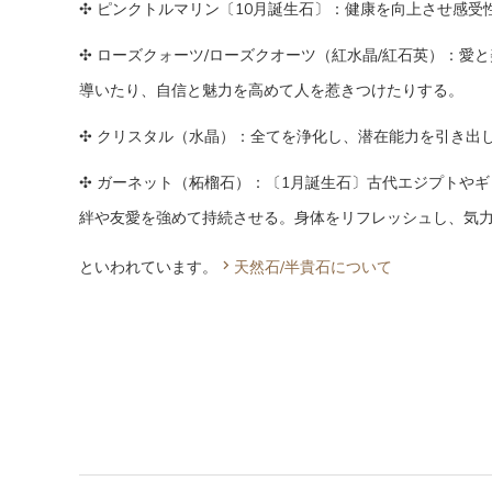
✣ ピンクトルマリン〔10月誕生石〕：健康を向上させ感
✣ ローズクォーツ/ローズクオーツ（紅水晶/紅石英）：
導いたり、自信と魅力を高めて人を惹きつけたりする。
✣ クリスタル（水晶）：全てを浄化し、潜在能力を引き出
✣ ガーネット（柘榴石）：〔1月誕生石〕古代エジプトや
絆や友愛を強めて持続させる。身体をリフレッシュし、気
といわれています。
天然石/半貴石について