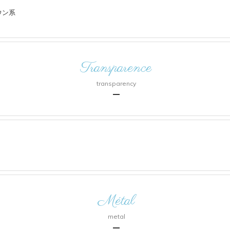
ウン系
Transparence
transparency
Métal
metal