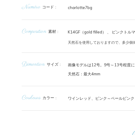
Numéro
コード
charlotte7bg
Composition
素材
K14GF（gold filled） 、
ピンクトル
天然石を使用しておりますので、多少個
Dimention
サイズ
画像モデルは12号。9号～13号程度
天然石：最大4mm
Couleurs
カラー
ワインレッド、ピンク～ペールピンク