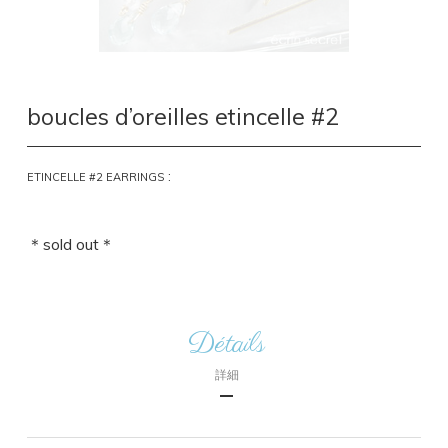
boucles d’oreilles etincelle #2
:
ETINCELLE #2 EARRINGS
＊sold out＊
Détails
詳細