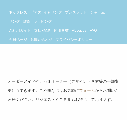
ネックレス
ピアス･イヤリング
ブレスレット
チャーム
リング
雑貨
ラッピング
ご利用ガイド
支払･配送
使用素材
About us
FAQ
会員ページ
お問い合わせ
プライバシーポリシー
今月(2026年8月)
翌月(2026年9月)
日
月
火
水
木
金
土
日
月
火
水
木
金
土
オーダーメイドや、セミオーダー（デザイン・素材等の一部変
1
1
2
3
4
5
更）もできます。ご不明な点はお気軽に
フォーム
からお問い合
2
3
4
5
6
7
8
6
7
8
9
10
11
12
わせください。リクエストやご意見もお待ちしております。
9
10
11
12
13
14
15
13
14
15
16
17
18
19
16
17
18
19
20
21
22
20
21
22
23
24
25
26
23
24
25
26
27
28
29
27
28
29
30
30
31