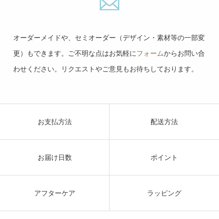
今月(2026年8月)
翌月(2026年9月)
日
月
火
水
木
金
土
日
月
火
水
木
金
土
オーダーメイドや、セミオーダー（デザイン・素材等の一部変
1
1
2
3
4
5
更）もできます。ご不明な点はお気軽に
フォーム
からお問い合
2
3
4
5
6
7
8
6
7
8
9
10
11
12
わせください。リクエストやご意見もお待ちしております。
9
10
11
12
13
14
15
13
14
15
16
17
18
19
16
17
18
19
20
21
22
20
21
22
23
24
25
26
23
24
25
26
27
28
29
27
28
29
30
30
31
お支払方法
配送方法
= 休業日
お届け日数
ポイント
Lenanan
Framile
Musique
JaponAlki
Web制作
Blog
音楽メモ
仏語Blog
アフターケア
ラッピング
コンクシェルＸローズクォーツのリングが揺れるパステルカラーピアス