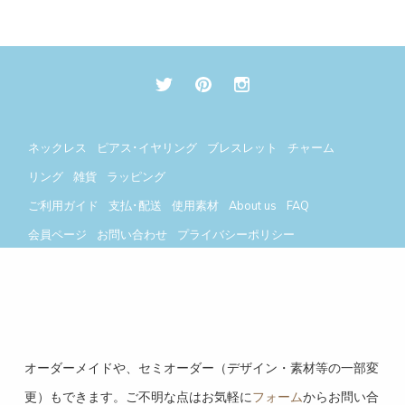
ネックレス
ピアス･イヤリング
ブレスレット
チャーム
リング
雑貨
ラッピング
ご利用ガイド
支払･配送
使用素材
About us
FAQ
会員ページ
お問い合わせ
プライバシーポリシー
今月(2026年8月)
翌月(2026年9月)
日
月
火
水
木
金
土
日
月
火
水
木
金
土
オーダーメイドや、セミオーダー（デザイン・素材等の一部変
1
1
2
3
4
5
更）もできます。ご不明な点はお気軽に
フォーム
からお問い合
2
3
4
5
6
7
8
6
7
8
9
10
11
12