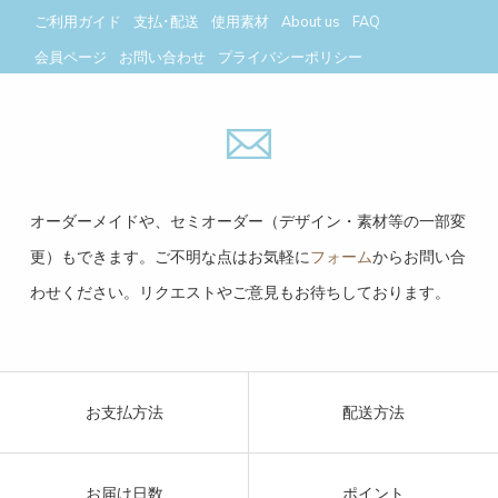
ご利用ガイド
支払･配送
使用素材
About us
FAQ
会員ページ
お問い合わせ
プライバシーポリシー
今月(2026年8月)
翌月(2026年9月)
日
月
火
水
木
金
土
日
月
火
水
木
金
土
オーダーメイドや、セミオーダー（デザイン・素材等の一部変
1
1
2
3
4
5
更）もできます。ご不明な点はお気軽に
フォーム
からお問い合
2
3
4
5
6
7
8
6
7
8
9
10
11
12
わせください。リクエストやご意見もお待ちしております。
9
10
11
12
13
14
15
13
14
15
16
17
18
19
16
17
18
19
20
21
22
20
21
22
23
24
25
26
23
24
25
26
27
28
29
27
28
29
30
30
31
お支払方法
配送方法
= 休業日
お届け日数
ポイント