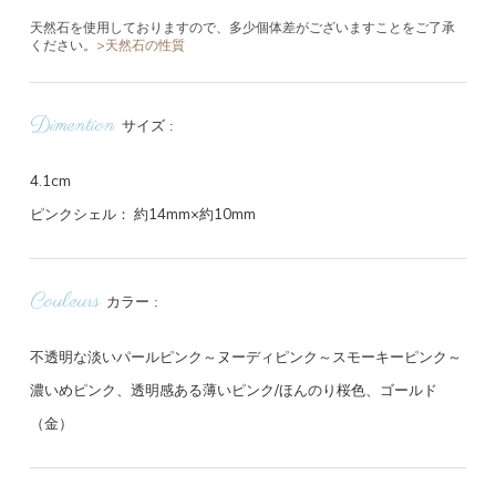
天然石を使用しておりますので、多少個体差がございますことをご了承
ください。
>天然石の性質
Dimention
サイズ
4.1cm
ピンクシェル： 約14mm×約10mm
Couleurs
カラー
不透明な淡いパールピンク～ヌーディピンク～スモーキーピンク～
濃いめピンク、透明感ある薄いピンク/ほんのり桜色、ゴールド
（金）