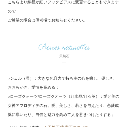
こちらより線径が細いフックピアスに変更することもできます
ので
ご希望の場合は備考欄でお知らせください。
Pierres naturelles
天然石
○シェル（貝）：大きな包容力で持ち主の心を癒し、優しさ、
おおらかさ、愛情を高める；
○ローズクォーツ/ローズクオーツ（紅水晶/紅石英）：愛と美の
女神アフロディテの石。愛、美しさ、若さを与えたり、恋愛成
就に導いたり、自信と魅力を高めて人を惹きつけたりする；