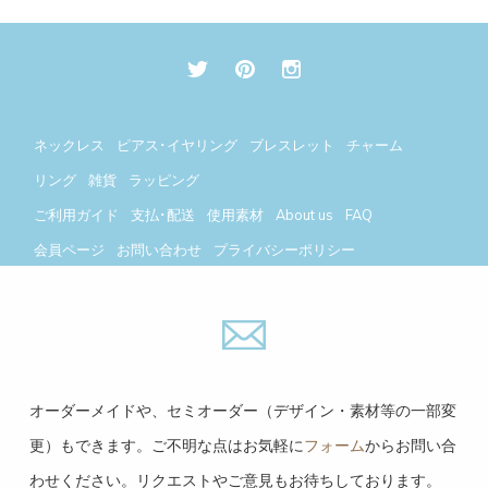
ネックレス
ピアス･イヤリング
ブレスレット
チャーム
リング
雑貨
ラッピング
ご利用ガイド
支払･配送
使用素材
About us
FAQ
会員ページ
お問い合わせ
プライバシーポリシー
今月(2026年8月)
翌月(2026年9月)
日
月
火
水
木
金
土
日
月
火
水
木
金
土
オーダーメイドや、セミオーダー（デザイン・素材等の一部変
1
1
2
3
4
5
更）もできます。ご不明な点はお気軽に
フォーム
からお問い合
2
3
4
5
6
7
8
6
7
8
9
10
11
12
わせください。リクエストやご意見もお待ちしております。
9
10
11
12
13
14
15
13
14
15
16
17
18
19