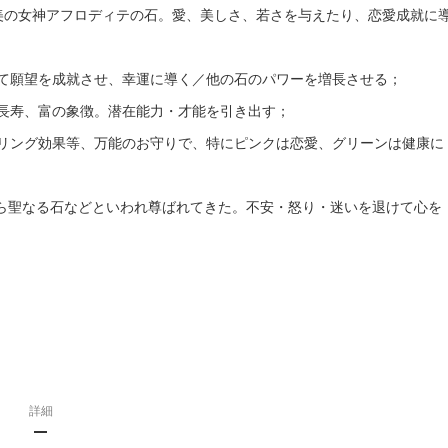
と美の女神アフロディテの石。愛、美しさ、若さを与えたり、恋愛成就に
て願望を成就させ、幸運に導く／他の石のパワーを増長させる；
、長寿、富の象徴。潜在能力・才能を引き出す；
リング効果等、万能のお守りで、特にピンクは恋愛、グリーンは健康に
から聖なる石などといわれ尊ばれてきた。不安・怒り・迷いを退けて心を
詳細