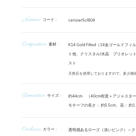
Numéro
コード
cerisier5cl804
Composition
素材
K14 Gold Filled（14金ゴールドフィル
ト他、クリスタル/水晶 ブリオレッ
スト
天然石を使用しておりますので、多少個
Dimention
サイズ
約44cm （40cm程度＋アジャスタ
モチーフの長さ： 約5.5cm、花： 約1.
Couleurs
カラー
透明感あるローズ（淡いピンク）～ク