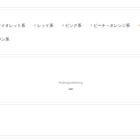
ァイオレット系
レッド系
ピンク系
ピーチ～オレンジ系
ウン系
transparency