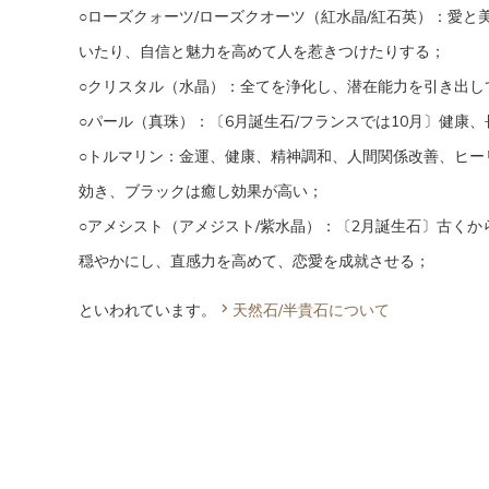
○ローズクォーツ/ローズクオーツ（紅水晶/紅石英）：愛
いたり、自信と魅力を高めて人を惹きつけたりする；
○クリスタル（水晶）：全てを浄化し、潜在能力を引き出し
○パール（真珠）：〔6月誕生石/フランスでは10月〕健康
○トルマリン：金運、健康、精神調和、人間関係改善、ヒー
効き、ブラックは癒し効果が高い；
○アメシスト（アメジスト/紫水晶）：〔2月誕生石〕古く
穏やかにし、直感力を高めて、恋愛を成就させる；
といわれています。
天然石/半貴石について