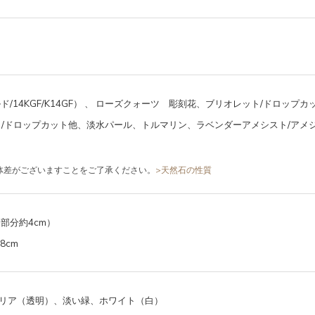
ド/14KGF/K14GF）
、
ローズクォーツ 彫刻花、ブリオレット/ドロップカ
ト/ドロップカット他、淡水パール、トルマリン、ラベンダーアメシスト/アメ
体差がございますことをご了承ください。
>天然石の性質
ー部分約4cm）
8cm
リア（透明）、淡い緑、ホワイト（白）