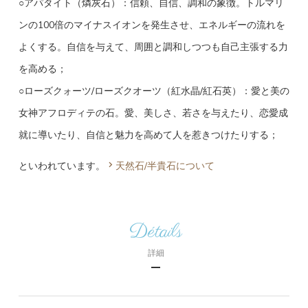
○アパタイト（燐灰石）：信頼、自信、調和の象徴。トルマリ
ンの100倍のマイナスイオンを発生させ、エネルギーの流れを
よくする。自信を与えて、周囲と調和しつつも自己主張する力
を高める；
○ローズクォーツ/ローズクオーツ（紅水晶/紅石英）：愛と美の
女神アフロディテの石。愛、美しさ、若さを与えたり、恋愛成
就に導いたり、自信と魅力を高めて人を惹きつけたりする；
といわれています。
天然石/半貴石について
Détails
詳細