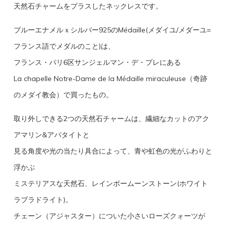
天然石チャームをプラスしたネックレスです。
ブルーエナメルｘシルバー925のMédaille(メダイユ/メダーユ=
フランス語でメダルのこと)は、
フランス・パリ6区サンジェルマン・デ・プレにある
La chapelle Notre-Dame de la Médaille miraculeuse（奇跡
のメダイ教会）で買ったもの。
取り外しできる2つの天然石チャームは、繊細なカットのアク
アマリン&アパタイトと
見る角度や光の当たり具合によって、青や虹色の光がふわりと
浮かぶ
ミステリアスな天然石、レインボームーンストーン(ホワイト
ラブラドライト)。
チェーン（アジャスター）についた小さいローズクォーツが