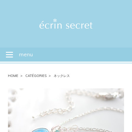
menu
Toggle
navigation
HOME
CATÉGORIES
ネックレス