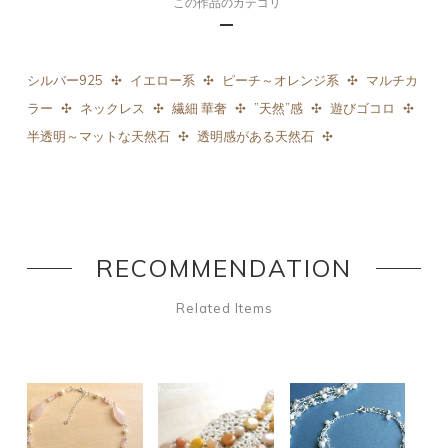
この作品のカテゴリ
シルバー925
イエロー系
ピーチ～オレンジ系
マルチカ
ラー
ネックレス
繊細 華奢
”天然”感
遊びゴコロ
半透明～マットな天然石
透明感がある天然石
RECOMMENDATION
Related Items