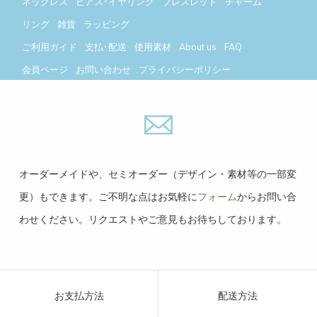
ネックレス
ピアス･イヤリング
ブレスレット
チャーム
リング
雑貨
ラッピング
ご利用ガイド
支払･配送
使用素材
About us
FAQ
会員ページ
お問い合わせ
プライバシーポリシー
今月(2026年8月)
翌月(2026年9月)
日
月
火
水
木
金
土
日
月
火
水
木
金
土
オーダーメイドや、セミオーダー（デザイン・素材等の一部変
1
1
2
3
4
5
更）もできます。ご不明な点はお気軽に
フォーム
からお問い合
2
3
4
5
6
7
8
6
7
8
9
10
11
12
わせください。リクエストやご意見もお待ちしております。
9
10
11
12
13
14
15
13
14
15
16
17
18
19
16
17
18
19
20
21
22
20
21
22
23
24
25
26
23
24
25
26
27
28
29
27
28
29
30
30
31
お支払方法
配送方法
= 休業日