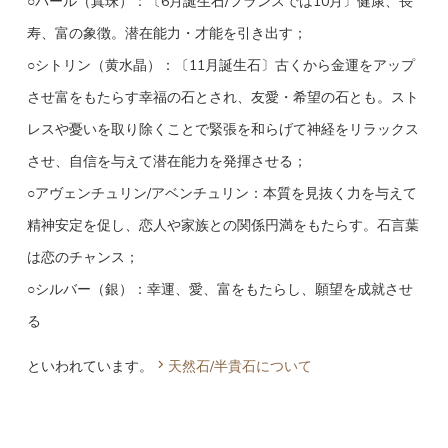
○パール（真珠）：〔6月誕生石/フランスでは10月〕健康、長
寿、富の象徴。潜在能力・才能を引き出す；
○シトリン（黄水晶）：〔11月誕生石〕古くから金運をアップ
させ富をもたらす幸福の石とされ、友愛・希望の石とも。スト
レスや憂いを取り除くことで緊張を和らげて神経をリラックス
させ、自信を与えて潜在能力を発揮させる；
○アヴェンチュリン/アベンチュリン：本質を見抜く力を与えて
精神安定を促し、恋人や家族との関係円満をもたらす。石言葉
は恋のチャンス；
○シルバー（銀）：幸運、愛、富をもたらし、願望を成就させ
る
といわれています。
天然石/半貴石について