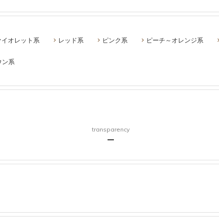
ァイオレット系
レッド系
ピンク系
ピーチ～オレンジ系
ウン系
transparency