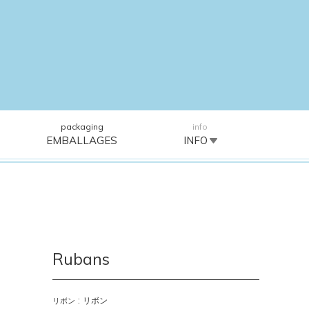
packaging
info
EMBALLAGES
INFO
Rubans
:
リボン
リボン