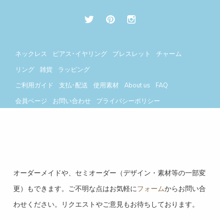
ネックレス
ピアス･イヤリング
ブレスレット
チャーム
リング
雑貨
ラッピング
ご利用ガイド
支払･配送
使用素材
About us
FAQ
会員ページ
お問い合わせ
プライバシーポリシー
今月(2026年8月)
翌月(2026年9月)
日
月
火
水
木
金
土
日
月
火
水
木
金
土
オーダーメイドや、セミオーダー（デザイン・素材等の一部変
1
1
2
3
4
5
更）もできます。ご不明な点はお気軽に
フォーム
からお問い合
2
3
4
5
6
7
8
6
7
8
9
10
11
12
わせください。リクエストやご意見もお待ちしております。
9
10
11
12
13
14
15
13
14
15
16
17
18
19